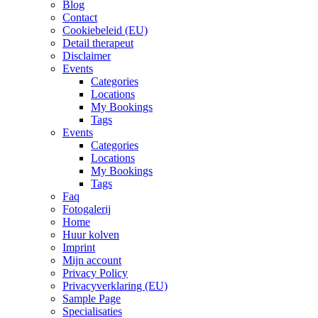
Blog
Contact
Cookiebeleid (EU)
Detail therapeut
Disclaimer
Events
Categories
Locations
My Bookings
Tags
Events
Categories
Locations
My Bookings
Tags
Faq
Fotogalerij
Home
Huur kolven
Imprint
Mijn account
Privacy Policy
Privacyverklaring (EU)
Sample Page
Specialisaties