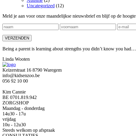
Autisme
(2)
Uncategorized
(12)
Meld je aan voor onze maandelijkse nieuwsbrief en blijf op de hoo
Being a parent is learning about strengths you didn’t know you had…
Linda Wooten
Keizerstraat 16 8790 Waregem
info@kidsenzoo.be
056 92 10 00
Kim Cannie
BE 0701.819.942
ZORGSHOP
Maandag - donderdag
14u30 - 17u
vrijdag
10u - 12u30
Steeds welkom op afspraak
CONSULTATIES