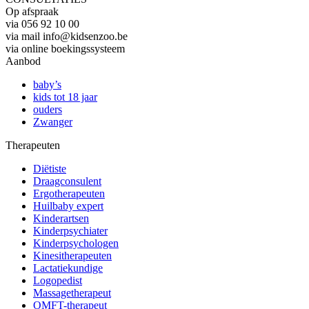
Op afspraak
via 056 92 10 00
via mail info@kidsenzoo.be
via online boekingssysteem
Aanbod
baby’s
kids tot 18 jaar
ouders
Zwanger
Therapeuten
Diëtiste
Draagconsulent
Ergotherapeuten
Huilbaby expert
Kinderartsen
Kinderpsychiater
Kinderpsychologen
Kinesitherapeuten
Lactatiekundige
Logopedist
Massagetherapeut
OMFT-therapeut