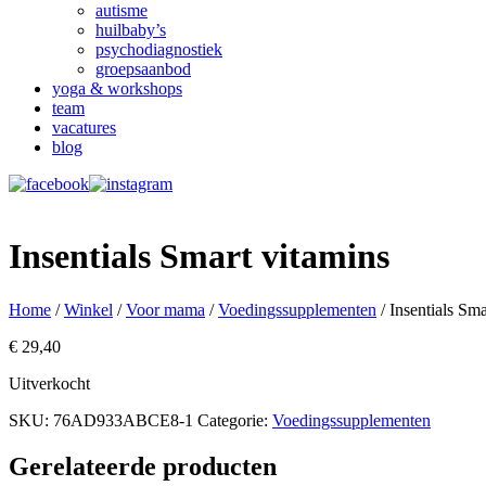
autisme
huilbaby’s
psychodiagnostiek
groepsaanbod
yoga & workshops
team
vacatures
blog
Insentials Smart vitamins
Home
/
Winkel
/
Voor mama
/
Voedingssupplementen
/ Insentials Sma
€
29,40
Uitverkocht
SKU:
76AD933ABCE8-1
Categorie:
Voedingssupplementen
Gerelateerde producten