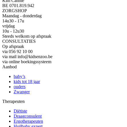
Kim Cannie
BE 0701.819.942
ZORGSHOP
Maandag - donderdag
14u30 - 17u
vrijdag
10u - 12u30
Steeds welkom op afspraak
CONSULTATIES
Op afspraak
via 056 92 10 00
via mail info@kidsenzoo.be
via online boekingssysteem
Aanbod
baby’s
kids tot 18 jaar
ouders
Zwanger
Therapeuten
Diëtiste
Draagconsulent
Ergotherapeuten
Huilbaby expert