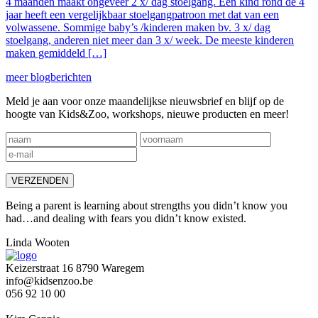
4 maanden maakt ongeveer 2 x/ dag stoelgang. Een kind rond de 4
jaar heeft een vergelijkbaar stoelgangpatroon met dat van een
volwassene. Sommige baby’s /kinderen maken bv. 3 x/ dag
stoelgang, anderen niet meer dan 3 x/ week. De meeste kinderen
maken gemiddeld […]
meer blogberichten
Meld je aan voor onze maandelijkse nieuwsbrief en blijf op de
hoogte van Kids&Zoo, workshops, nieuwe producten en meer!
Being a parent is learning about strengths you didn’t know you
had…and dealing with fears you didn’t know existed.
Linda Wooten
Keizerstraat 16 8790 Waregem
info@kidsenzoo.be
056 92 10 00