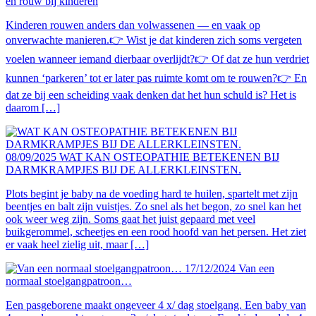
en rouw bij kinderen
Kinderen rouwen anders dan volwassenen — en vaak op
onverwachte manieren.👉 Wist je dat kinderen zich soms vergeten
voelen wanneer iemand dierbaar overlijdt?👉 Of dat ze hun verdriet
kunnen ‘parkeren’ tot er later pas ruimte komt om te rouwen?👉 En
dat ze bij een scheiding vaak denken dat het hun schuld is? Het is
daarom […]
08/09/2025
WAT KAN OSTEOPATHIE BETEKENEN BIJ
DARMKRAMPJES BIJ DE ALLERKLEINSTEN.
Plots begint je baby na de voeding hard te huilen, spartelt met zijn
beentjes en balt zijn vuistjes. Zo snel als het begon, zo snel kan het
ook weer weg zijn. Soms gaat het juist gepaard met veel
buikgerommel, scheetjes en een rood hoofd van het persen. Het ziet
er vaak heel zielig uit, maar […]
17/12/2024
Van een
normaal stoelgangpatroon…
Een pasgeborene maakt ongeveer 4 x/ dag stoelgang. Een baby van