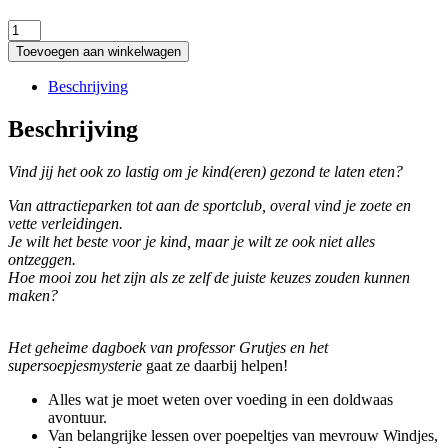
Het
geheime
Toevoegen aan winkelwagen
dagboek
van
Beschrijving
professor
Grutjes
Beschrijving
aantal
Vind jij het ook zo lastig om je kind(eren) gezond te laten eten?
Van attractieparken tot aan de sportclub, overal vind je zoete en
vette verleidingen.
Je wilt het beste voor je kind, maar je wilt ze ook niet alles
ontzeggen.
Hoe mooi zou het zijn als ze zelf de juiste keuzes zouden kunnen
maken?
Het geheime dagboek van professor Grutjes en het
supersoepjesmysterie
gaat ze daarbij helpen!
Alles wat je moet weten over voeding in een doldwaas
avontuur.
Van belangrijke lessen over poepeltjes van mevrouw Windjes,