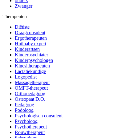
ouders
Zwanger
Therapeuten
Diëtiste
Draagconsulent
Ergotherapeuten
Huilbaby expert
Kinderartsen
Kinderpsychiater
Kinderpsychologen
Kinesitherapeuten
Lactatiekundige
Logopedist
Massagetherapeut
OMFT-therapeut
Orthopedagoog
Osteopaat D.O.
Pedagoog
Podoloog
Psychologisch consulent
Psycholoog
Psychotherapeut
Rouwtherapeut
Seksuoloog