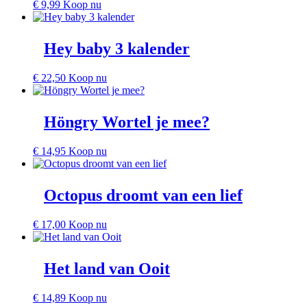
€
9,99
Koop nu
Hey baby 3 kalender
€
22,50
Koop nu
Höngry Wortel je mee?
€
14,95
Koop nu
Octopus droomt van een lief
€
17,00
Koop nu
Het land van Ooit
€
14,89
Koop nu