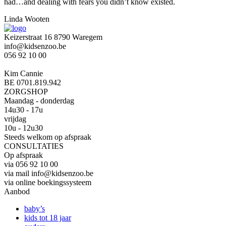
had…and dealing with fears you didn’t know existed.
Linda Wooten
Keizerstraat 16 8790 Waregem
info@kidsenzoo.be
056 92 10 00
Kim Cannie
BE 0701.819.942
ZORGSHOP
Maandag - donderdag
14u30 - 17u
vrijdag
10u - 12u30
Steeds welkom op afspraak
CONSULTATIES
Op afspraak
via 056 92 10 00
via mail info@kidsenzoo.be
via online boekingssysteem
Aanbod
baby’s
kids tot 18 jaar