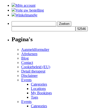
Mijn account
Volg uw bestelling
Winkelmandje
Zoeken
naar:
Pagina's
Aanmeldformulier
Afrekenen
Blog
Contact
Cookiebeleid (EU)
Detail therapeut
Disclaimer
Events
Categories
Locations
My Bookings
Tags
Events
Categories